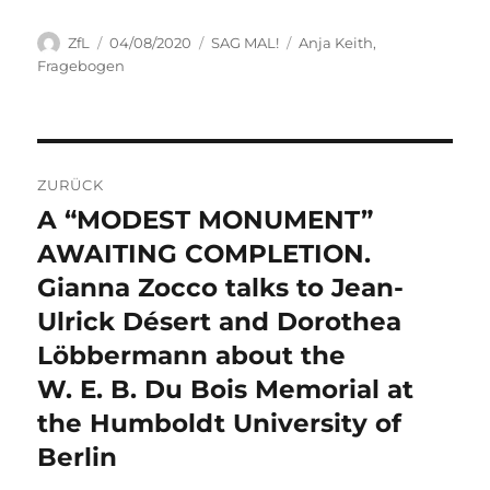
Autor
Veröffentlicht
Kategorien
Schlagwörter
ZfL
04/08/2020
SAG MAL!
Anja Keith
,
am
Fragebogen
Beitragsnavigation
ZURÜCK
A “MODEST MONUMENT”
Vorheriger
Beitrag:
AWAITING COMPLETION.
Gianna Zocco talks to Jean-
Ulrick Désert and Dorothea
Löbbermann about the
W. E. B. Du Bois Memorial at
the Humboldt University of
Berlin