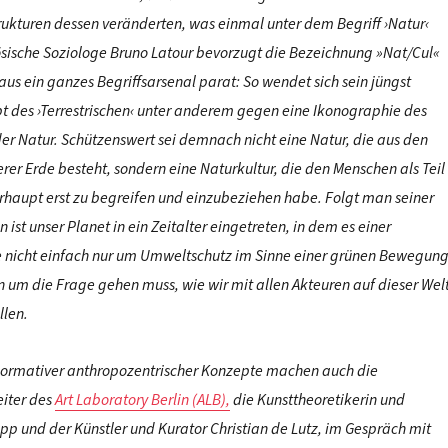
rukturen dessen veränderten, was einmal unter dem Begriff ›Natur‹
zösische Soziologe Bruno Latour bevorzugt die Bezeichnung »Nat/Cul«
us ein ganzes Begriffsarsenal parat: So wendet sich sein jüngst
t des ›Terrestrischen‹ unter anderem gegen eine Ikonographie des
er Natur. Schützenswert sei demnach nicht eine Natur, die aus den
rer Erde besteht, sondern eine Naturkultur, die den Menschen als Teil
rhaupt erst zu begreifen und einzubeziehen habe. Folgt man seiner
 ist unse
r Planet in ein Zeitalter eingetreten, in dem es einer
e nicht einfach nur um Umweltschutz im Sinne einer grünen Bewegun
 um die Frage gehen muss, wie wir mit allen Akteuren auf dieser Wel
len.
 normativer anthropozentrischer Konzepte machen auch die
iter des
Art Laboratory Berlin (ALB),
die Kunsttheoretikerin und
pp und der Künstler und Kurator Christian de Lutz, im Gespräch mit