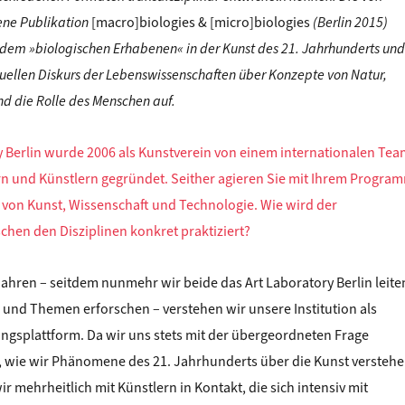
ne Publikation
[macro]biologies & [micro]biologies
(Berlin 2015)
t dem »biologischen Erhabenen« in der Kunst des 21. Jahrhunderts und
tuellen Diskurs der Lebenswissenschaften über Konzepte von Natur,
d die Rolle des Menschen auf.
y Berlin wurde 2006 als Kunstverein von einem internationalen Tea
rn und Künstlern gegründet. Seither agieren Sie mit Ihrem Progra
e von Kunst, Wissenschaft und Technologie. Wie wird der
chen den Disziplinen konkret praktiziert?
ahren – seitdem nunmehr wir beide das Art Laboratory Berlin leite
 und Themen erforschen – verstehen wir unsere Institution als
ngsplattform. Da wir uns stets mit der übergeordneten Frage
 wie wir Phänomene des 21. Jahrhunderts über die Kunst versteh
mehrheitlich mit Künstlern in Kontakt, die sich intensiv mit