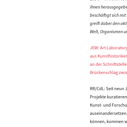
ihnen herausgegebe
beschäftigt sich mi
greift dabei den ak
Welt, Organismen un
JEW: Art Laborator
aus Kunsthistorike
an der Schnittstell
Brückenschlag zwis
RR/CdL: Seit neun J
Projekte kuratieren
Kunst- und Forschu
auseinandersetzen,
können, kommen wir 