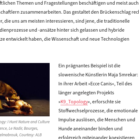
ftlichen Themen und Fragestellungen beschäftigen und meist auch
schaftlern zusammenarbeiten. Das gestaltet den Brückenschlag rec
r, die uns am meisten interessieren, sind jene, die traditionelle
ienprozesse und -ansätze hinter sich gelassen und hybride
ze entwickelt haben, die Wissenschaft und neue Technologien
Ein prägnantes Beispiel ist die
slowenische Künstlerin Maja Smrekar:
In ihrer Arbeit »Ecce Canis«, Teil des
länger angelegten Projekts
»
K9_Topology
«, erforschte sie
Stoffwechselprozesse, die emotionale
Impulse auslösen, die Menschen und
ogy: I Hunt Nature and Culture
Hunde aneinander binden und
nce, Le Nadir, Bourges,
Belmabrouk, Courtesy: ALB
erfolgreich miteinander koexistieren