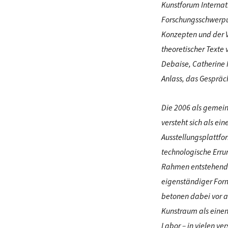
Kunstforum Internat
Forschungsschwerpun
Konzepten und der 
theoretischer Texte 
Debaise, Catherine 
Anlass, das Gespräch
Die 2006 als gemein
versteht sich als ei
Ausstellungsplattfor
technologische Errun
Rahmen en
tstehend
eigenständiger Form
betonen dabei vor al
Kunstraum als einen
Labor – in vielen ver