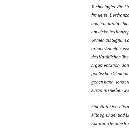
Technologien die St
firmierte. Der fran
und hat darüber hina
entwickeltes Konzep
Grünen als Signum d
grünen Anteilen unse
des Natürlichen übe
Argumentation, dann
politischen Ökologi
gehen kann, sondern
zusammenleben wol
Eine Natur jenseits
Mitbegründer und Le
Kuratorin Regine Ra