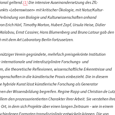
ional geltend.
[1]
Die intensive Auseinandersetzung des ZfL-
kts »Lebenswissen« mit kritischer Ökologie, mit Natur/Kultur-
Verbindung von Biologie und Kulturwissenschaften anhand
von Erich Hörl, Timothy Morton, Hubert Zapf, Ursula Heise, Didier
Malabou, Ernst Cassirer, Hans Blumen
berg und Bruno Latour gab den
 mit dem Art Laboratory Berlin fortzusetzen.
nütziger Verein gegründete, mehrfach preisgekrönte Institution
ne internationale und interdisziplinäre Forschungs- und
m, die theoretische Reflexionen, wissenschaftliche Erkenntnisse und
genschaften in die künstlerische Praxis einbezieht. Die in diesem
e hybride Kunst lässt künstlerische Forschung als Generator
en der Wissensbildung begreifen. Regine Rapp und Christian de Lut
lem den prozessorientierten Charakter ihrer Arbeit. Sie verstehen ihr
 Ort, in dem sich Projekte über einen langen Zeitraum – wie in einem
schie
denen Formaten transdisziplinär entwickeln können. Die von