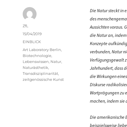
Die Natur steckt in 
des menschen
gemac
Autor
ZfL
Aussichten voraus. 
Veröffentlicht
15/04/2019
die Natur an, indem
am
Kategorien
EINBLICK
Konzepte aufkündige
Schlagwörter
Art Laboratory Berlin
,
verbunden, Natur ni
Biotechnologie
,
Verfügungsgewalt zu
Lebenswissen
,
Natur
,
Naturästhetik
,
Jahrhundert, dass d
Transdisziplinarität
,
die Wirkungen eines
zeitgenössische Kunst
Diskurse radikalisie
Wo
rtprägungen zu e
machen, indem sie d
Die amerikanische B
beispielsweise lieb